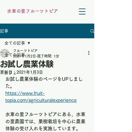
水車の里フルーツトピア
記事
全ての記事
フルーツトピア
全ての記事
2021年1月2日
読了時間: 1分
お試し農業体験
体験
更新日：
2021年1月3日
カフェ
お試し農業体験のページをUPしまし
た。
https://www.fruit-
topia.com/agriculturalexperience
水車の里フルーツトピアにある、水車
の里農園では、果樹栽培を中心に農業
体験の受け入れを実施しています。