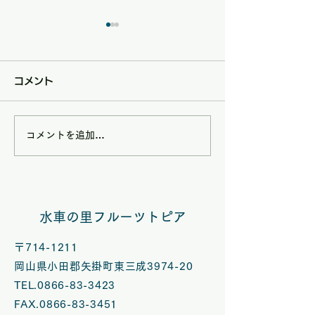
コメント
コメントを追加…
8/9(日)は矢掛フルーツ
7/5(日)は矢
トピアハンドメイドマル
トピアハンドメ
シェ夏休みスペシャル
シェ【七夕スぺ
水車の里フルーツトピア
VOL.58開催
ル】 VOL.５
〒714-1211
岡山県小田郡矢掛町東三成3974-20
TEL.0866-83-3423
FAX.0866-83-3451