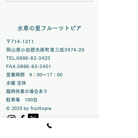
トピアハンドメイドマル
トピアハンドメ
シェ夏休みスペシャル
シェ【七夕スぺ
水車の里フルーツトピア
VOL.58開催
ル】 VOL.５
〒714-1211
岡山県小田郡矢掛町東三成3974-20
TEL.0866-83-3423
FAX.0866-83-3451
営業時間 9：00～17：00
水曜 定休
臨時休業の場合あり
​駐車場 100台
© 2020 by fruittopia