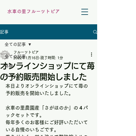
水車の里フルーツトピア
記事
全ての記事
フルーツトピア
全ての記事
2022年1月16日
読了時間: 1分
オンラインショップにて苺
体験
の予約販売開始しました
カフェ
本日よりオンラインショップにて苺の
予約販売を開始いたしました。
水車の里農園産「さがほのか」の４パ
ックセットです。
毎年多くのお客様にご好評いただいて
いる自慢のいちごです。