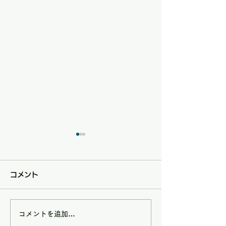
コメント
コメントを追加…
8/9(日)は矢掛フルーツ
7/5(日)は矢