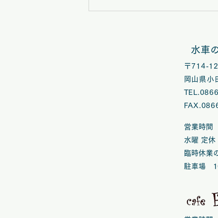
7/25（土）水車の里フルー
ツトピアにて「みとりし」上
映会 in 矢掛、マルシェ開
水車
催
〒714-
岡山県小田
TEL.086
FAX.086
営業時間 
水曜 定休
臨時休業
​駐車場 1