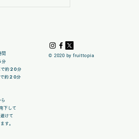
5(日)は矢掛フルーツトピ
ンドメイドマルシェ【七
ぺシェル】 VOL.５７
時間
© 2020 by fruittopia
５分
車で約
２０
​分
車で約
２０
​分​
※
から
て南下して
め避けて
します。