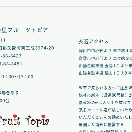
8/9(日)は矢掛フルーツトピ
7/
アハンドメイドマルシェ夏休
アハ
みスペシャルVOL.58開催
夕ス
の里フルーツトピア
開催
1211
交通アクセス
郡矢掛町東三成3974-20
岡山市中心部より 車で約１
6-83-3423
倉敷市中心部より 車で約３
6-83-3451
山陽自動車道 玉島 I C
よ
り
山陽自動車道 鴨方 I C
よ
り
9：00～17：00
※車で来られる方へご注意
の場合あり
総社市新本（県道80号線）
00台
県道282号に入り山を抜け
来るルートは道が険しいた
いただくことをお勧めいた
当園より南部に位置する