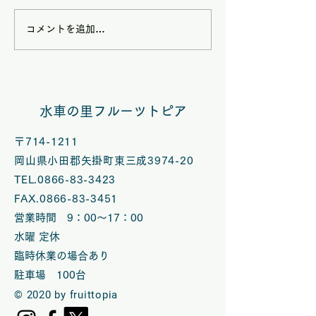
コメントを追加…
8/9(日)は矢掛フルーツ
7/5(日)は矢
トピアハンドメイドマル
トピアハンドメ
シェ夏休みスペシャル
シェ【七夕スぺ
水車の里フルーツトピア
VOL.58開催
ル】 VOL.５
〒714-1211
岡山県小田郡矢掛町東三成3974-20
TEL.0866-83-3423
FAX.0866-83-3451
営業時間 9：00～17：00
水曜 定休
臨時休業の場合あり
​駐車場 100台
© 2020 by fruittopia