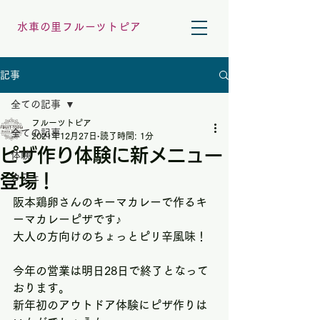
水車の里フルーツトピア
記事
全ての記事
フルーツトピア
全ての記事
2021年12月27日
読了時間: 1分
ピザ作り体験に新メニュー
体験
登場！
カフェ
阪本鶏卵さんのキーマカレーで作るキ
ーマカレーピザです♪
大人の方向けのちょっとピリ辛風味！
今年の営業は明日28日で終了となって
おります。
新年初のアウトドア体験にピザ作りは