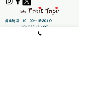
営業時間 10：00～15:30.LO
（CLOSE 16：00）
土日祝のみ10 ：00〜16:00 .LO
(CLOSE 16:30）
時季により変更の場合あり
水曜 定休
臨時休業の場合あり
​運営：指定管理者
​株式会社エンジョイファーム
交通アクセス
岡山市中心部より 車で約１時間
倉敷市中心部より 車で約３５分