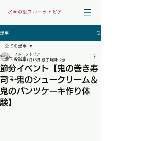
水車の里フルーツトピア
記事
全ての記事
フルーツトピア
全ての記事
2024年1月15日
読了時間: 2分
節分イベント【鬼の巻き寿
体験
司・鬼のシュークリーム＆
カフェ
鬼のパンツケーキ作り体
験】