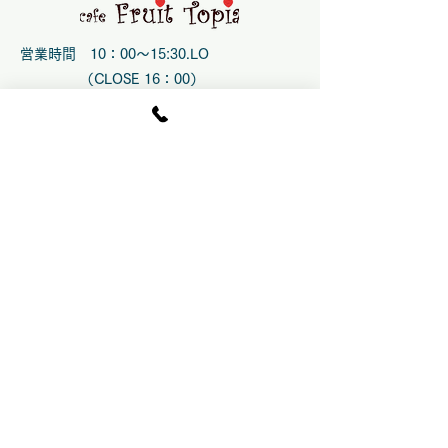
営業時間 10：00～15:30.LO
（CLOSE 16：00）
土日祝のみ10 ：00〜16:00 .LO
(CLOSE 16:30）
時季により変更の場合あり
水曜 定休
臨時休業の場合あり
​運営：指定管理者
​株式会社エンジョイファーム
交通アクセス
岡山市中心部より 車で約１時間
倉敷市中心部より 車で約３５分
山陽自動車道 玉島 I C
よ
り車で約
２０
​分