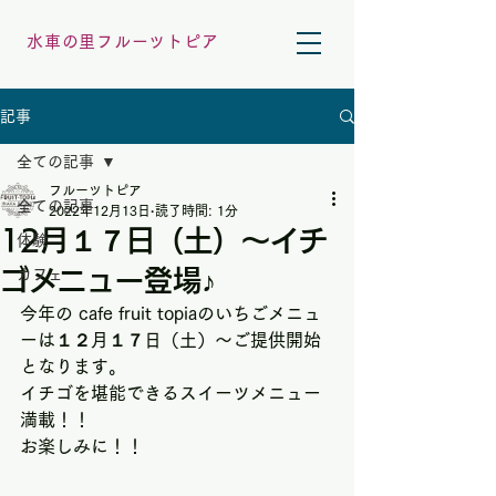
水車の里フルーツトピア
記事
全ての記事
フルーツトピア
全ての記事
2022年12月13日
読了時間: 1分
12月１７日（土）～イチ
体験
ゴメニュー登場♪
カフェ
今年の cafe fruit topiaのいちごメニュ
ーは１２月１７日（土）～ご提供開始
となります。
イチゴを堪能できるスイーツメニュー
満載！！
お楽しみに！！