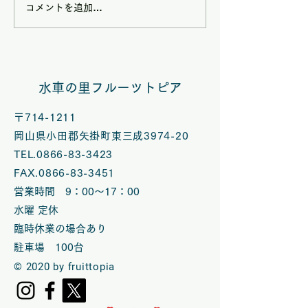
コメントを追加…
8/9(日)は矢掛フルーツ
7/5(日)は矢
トピアハンドメイドマル
トピアハンドメ
シェ夏休みスペシャル
シェ【七夕スぺ
水車の里フルーツトピア
VOL.58開催
ル】 VOL.５
〒714-1211
岡山県小田郡矢掛町東三成3974-20
TEL.0866-83-3423
FAX.0866-83-3451
営業時間 9：00～17：00
水曜 定休
臨時休業の場合あり
​駐車場 100台
© 2020 by fruittopia