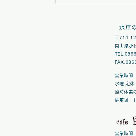
7/25（土）水車の里フルー
ツトピアにて「みとりし」上
映会 in 矢掛、マルシェ開
水車
催
〒714-
岡山県小田
TEL.086
FAX.086
営業時間 
水曜 定休
臨時休業
​駐車場 1
営業時間 1