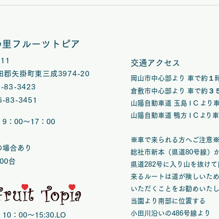
8/9(日)は矢掛フルーツトピ
7/
アハンドメイドマルシェ夏休
アハ
みスペシャルVOL.58開催
夕ス
の里フルーツトピア
開催
1211
交通アクセス
郡矢掛町東三成3974-20
岡山市中心部より 車で約１
6-83-3423
倉敷市中心部より 車で約３
6-83-3451
山陽自動車道 玉島 I C
よ
り
山陽自動車道 鴨方 I C
よ
り
9：00～17：00
※車で来られる方へご注意
の場合あり
総社市新本（県道80号線）
00台
県道282号に入り山を抜け
来るルートは道が険しいた
いただくことをお勧めいた
当園より南部に位置する
小田川沿いの486号線より
0：00～15:30.LO