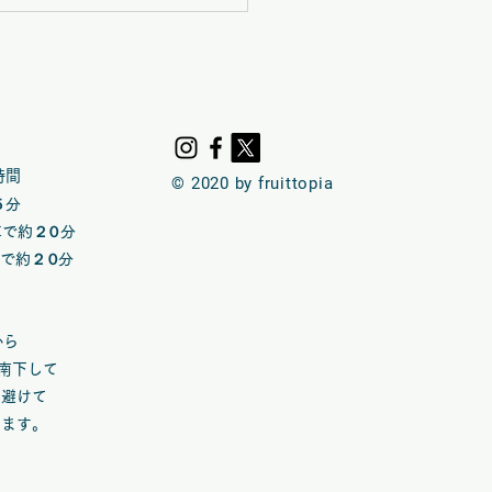
5(日)は矢掛フルーツトピ
ンドメイドマルシェ【七
ぺシェル】 VOL.５７
時間
© 2020 by fruittopia
５分
車で約
２０
​分
車で約
２０
​分​
※
から
て南下して
め避けて
します。