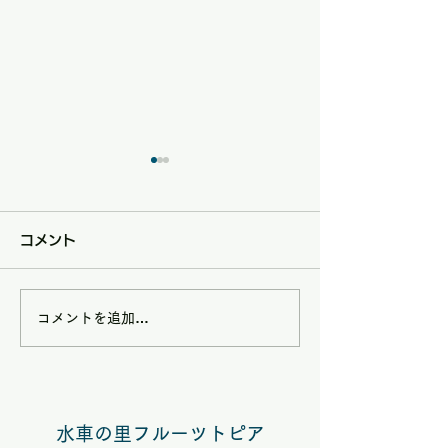
コメント
コメントを追加…
8/9(日)は矢掛フルーツ
7/5(日)は矢
トピアハンドメイドマル
トピアハンドメ
シェ夏休みスペシャル
シェ【七夕スぺ
水車の里フルーツトピア
VOL.58開催
ル】 VOL.５