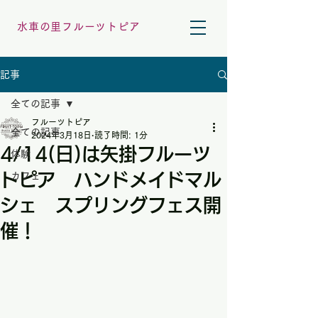
水車の里フルーツトピア
記事
全ての記事
フルーツトピア
全ての記事
2024年3月18日
読了時間: 1分
4/14(日)は矢掛フルーツ
体験
トピア ハンドメイドマル
カフェ
シェ スプリングフェス開
催！