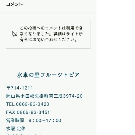
コメント
この投稿へのコメントは利用でき
8/9(日)は矢掛フルーツ
7/5(日)は矢
なくなりました。詳細はサイト所
有者にお問い合わせください。
トピアハンドメイドマル
トピアハンドメ
シェ夏休みスペシャル
シェ【七夕スぺ
VOL.58開催
ル】 VOL.５
水車の里フルーツトピア
〒714-1211
岡山県小田郡矢掛町東三成3974-20
TEL.0866-83-3423
FAX.0866-83-3451
営業時間 9：00～17：00
水曜 定休