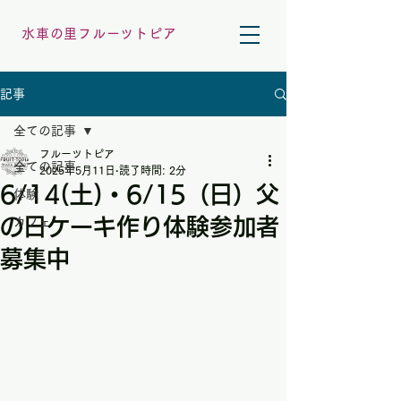
水車の里フルーツトピア
記事
全ての記事
フルーツトピア
全ての記事
2025年5月11日
読了時間: 2分
6/14(土)・6/15（日）父
体験
の日ケーキ作り体験参加者
カフェ
募集中