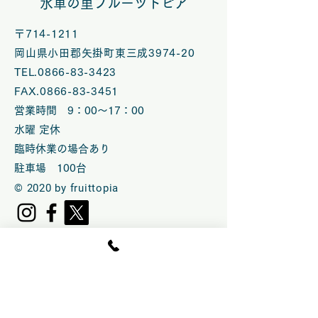
水車の里フルーツトピア
VOL.58開催
ル】 VOL.５
〒714-1211
岡山県小田郡矢掛町東三成3974-20
TEL.0866-83-3423
FAX.0866-83-3451
営業時間 9：00～17：00
水曜 定休
臨時休業の場合あり
​駐車場 100台
© 2020 by fruittopia
営業時間 10：00～15:30.LO
（CLOSE 16：00）
土日祝のみ10 ：00〜16:00 .LO