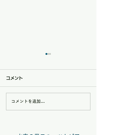
コメント
コメントを追加…
8/9(日)は矢掛フルーツ
7/5(日)は矢
トピアハンドメイドマル
トピアハンドメ
シェ夏休みスペシャル
シェ【七夕スぺ