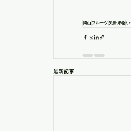
岡山
フルーツ
矢掛
果物
い
最新記事