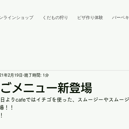
ンラインショップ
くだもの狩り
ピザ作り体験
バーベ
021年2月19日
読了時間: 1分
いちごメニュー新登場
曜日よりcafeではイチゴを使った、スムージーやスムー
場！！
！