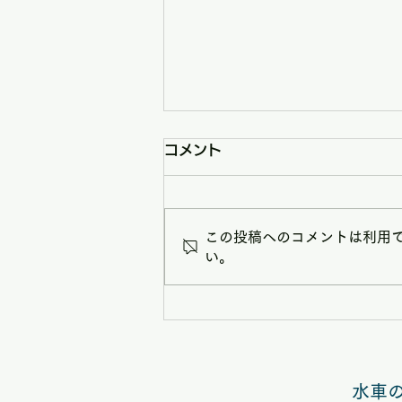
コメント
この投稿へのコメントは利用
い。
7/25（土）水車の里フルー
ツトピアにて「みとりし」上
映会 in 矢掛、マルシェ開
水車
催