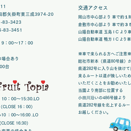
1211
交通アクセス
郡矢掛町東三成3974-20
岡山市中心部より 車で約１
6-83-3423
倉敷市中心部より 車で約３
6-83-3451
山陽自動車道 玉島 I C
よ
り
山陽自動車道 鴨方 I C
よ
り
9：00～17：00
※車で来られる方へご注意
の場合あり
総社市新本（県道80号線）
00台
県道282号に入り山を抜け
来るルートは道が険しいた
いただくことをお勧めいた
当園より南部に位置する
小田川沿いの486号線より
0：00～15:30.LO
県道282号線を北上するルー
（CLOSE 16：00）
お越しください。
 ：00〜16:00 .LO
E 16:30）