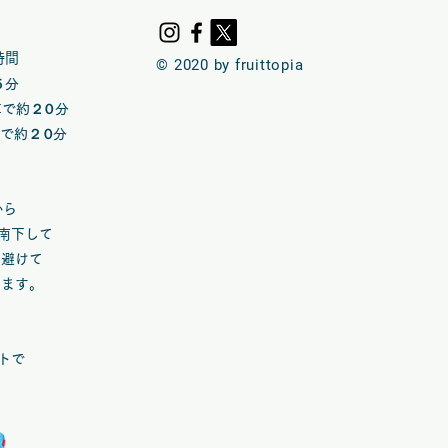
時間
© 2020 by fruittopia
５分
車で約
２０
​分
車で約
２０
​分​
※
から
て南下して
め避けて
します。
トで