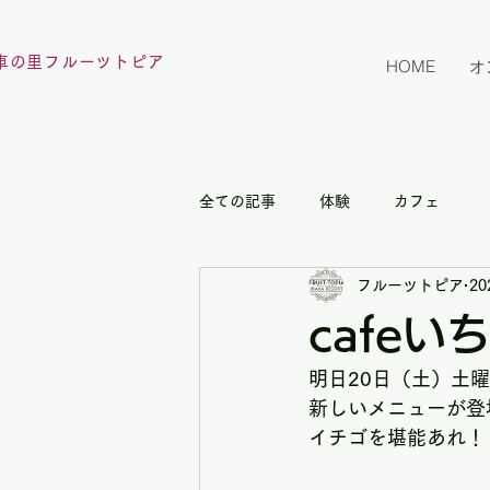
車の里フルーツトピア
HOME
オ
全ての記事
体験
カフェ
フルーツトピア
2
cafe
明日20日（土）土
新しいメニューが登
イチゴを堪能あれ！