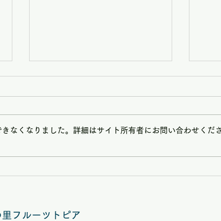
できなくなりました。詳細はサイト所有者にお問い合わせくだ
8/9(日)は矢掛フルーツトピ
7/
アハンドメイドマルシェ夏休
アハ
みスペシャルVOL.58開催
夕ス
の里フルーツトピア
開催