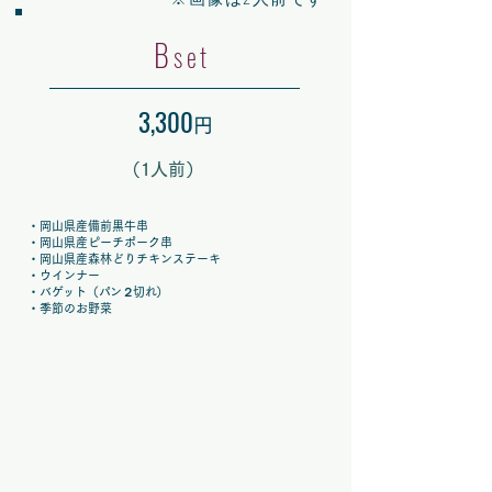
B
set
3,300
円
（
1人前）
・岡山県産備前黒牛串
・岡山県産ピーチポーク串
・岡山県産森林どりチキンステーキ
・ウインナー
・バ
ゲ
ット
（パン２切れ）
・季節のお野菜