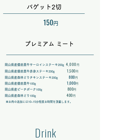
バゲット2切
150
円
プレミアム ミート
4,000
岡山県産備前黒牛サーロインステーキ
200g
円
1,500
岡山県産備前黒牛赤身ステーキ
200g
円
800
岡山県産森林どりチキンステーキ
200g
円
1,000
岡山県産備前黒牛
100g
円
800
岡山県産ピーチポーク
100g
円
400
岡山県産森林どり
100g
円
※お肉の追加には10~15分程度お時間を頂戴します。
Drink