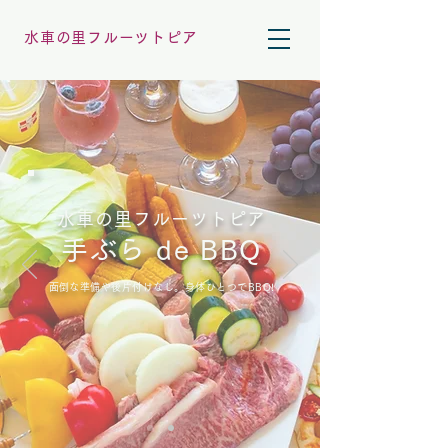
水車の里フルーツトピア
水車の里フルーツトピア
手ぶら de BBQ
​面倒な準備や後片付けなし。身体ひとつでBBQ!