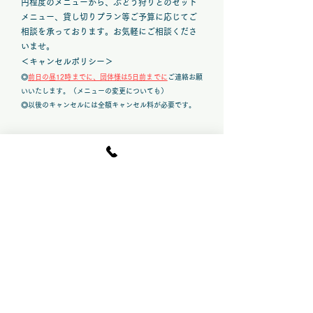
円程度のメニューから、ぶどう狩りとのセット
メニュー、貸し切りプラン等ご予算に応じてご
相談を承っております。お気軽にご相談くださ
いませ。
＜キャンセルポリシー＞
◎
前日の昼12時までに、団体様は5日前までに
ご連絡お願
いいたします。
（メニューの変更についても）
◎以後のキャンセルには全額キャンセル料が必要です。
エリアレンタル
は
​こちらから
BBQ全般について