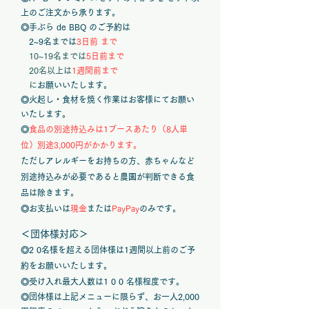
上のご注文から承ります。
◎
​手ぶら de BBQ のご予約は
2~9名までは
3日前 まで
10~19名までは
5日前まで
20名以上は
1週間前まで
に
お願いいたします。
◎火起し・食材を焼く作業はお客様にてお願い
いたします。
◎
食品の別途持込みは1ブースあたり（8人単
位）別途3,000円がかかります。
ただしアレルギーをお持ちの方、赤ちゃんなど
別途持込みが必要であると農園が判断できる食
品は除きます。
​◎お支払いは
現金
または
PayPay
のみです。
＜団体様対応
＞
◎2 0名様を超える団体様は1週間以上前のご予
約をお願いいたします。
◎受け入れ最大人数は1 0 0 名様程度です。
◎団体様は上記メニューに限らず、お一人2,000