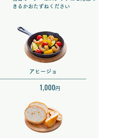
きるかおたずねください
​アヒージョ
1,000
円