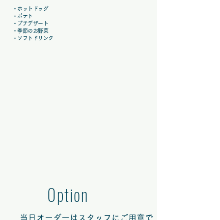
・ホットドッグ
・ポテト
・プチデザート
・季節のお野菜
・ソフトドリンク
0ption
当日オーダーはスタッフにご用意で