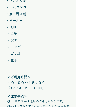
・ベンチ椅子
・BBQコンロ
・炭・着火剤
・バーナー
・取皿
・お箸
・火箸
・トング
・ゴミ袋
・軍手
＜ご利用時間＞
１
０：
００〜１
５：
００
（ラストオーダー 1 4
：0 0
)
＜注意事項＞
◎1エリア 2 〜 8 名様のご利用となります。
◎A・B・プレミアムセットの中から 2 セット以