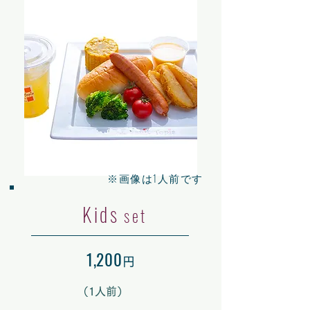
​※画像は1人前です
Kids
set
1,200
円
（
1人前）