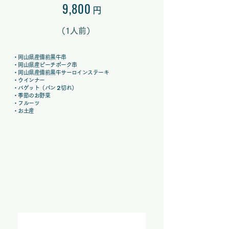
9,80
0
円
（
1人前）
・岡山県産備前黒牛
串
・岡山県産ピーチポーク
串
・岡山県産備前黒牛サーロインステーキ
・ウインナー
・バゲット（パン２切れ）
・季節のお野菜
・フルーツ
・お土産