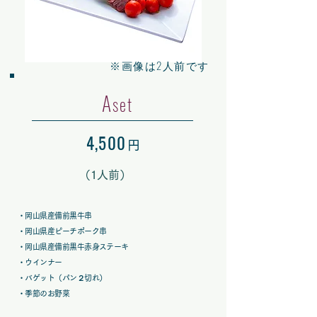
​※画像は2人前です
A
set
4,50
0
円
（
1人前）
・岡山県産備前黒牛串
・岡山県産ピーチポーク串
・岡山県産備前黒牛赤身ステーキ
・ウインナー
・バゲット（パン２切れ）
・季節のお野菜