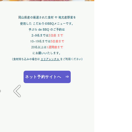
岡山県産の厳選された食材 や 地元産野菜を
使用した こだわりのBBQメニューです。
​手ぶら de BBQ のご予約は
2~9名までは
3日前 まで
10~19名までは
5日前まで
20名以上は
1週間前まで
に
お願いいたします。
​（食材持ち込みの場合は
エリアレンタル
をご利用ください）
ネット予約サイトへ ⇒