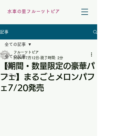
水車の里フルーツトピア
記事
全ての記事
フルーツトピア
全ての記事
2024年7月12日
読了時間: 2分
【期間・数量限定の豪華パ
体験
フェ】まるごとメロンパフ
カフェ
ェ7/20発売