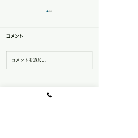
コメント
コメントを追加…
8/9(日)は矢掛フルーツ
7/5(日)は矢
トピアハンドメイドマル
トピアハンドメ
シェ夏休みスペシャル
シェ【七夕スぺ
水車の里フルーツトピア
VOL.58開催
ル】 VOL.５
〒714-1211
岡山県小田郡矢掛町東三成3974-20
TEL.0866-83-3423
FAX.0866-83-3451