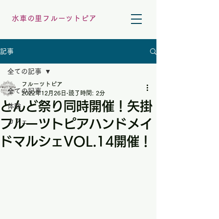
水車の里フルーツトピア
記事
全ての記事
フルーツトピア
全ての記事
2022年12月26日
読了時間: 2分
とんど祭り同時開催！矢掛
体験
フルーツトピアハンドメイ
カフェ
ドマルシェVOL.14開催！