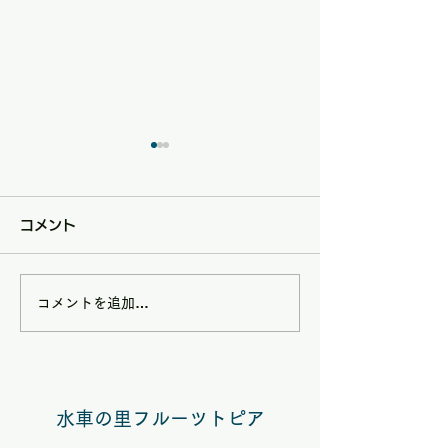
コメント
コメントを追加…
8/9(日)は矢掛フルーツ
7/5(日)は矢
トピアハンドメイドマル
トピアハンドメ
シェ夏休みスペシャル
シェ【七夕スぺ
水車の里フルーツトピア
VOL.58開催
ル】 VOL.５