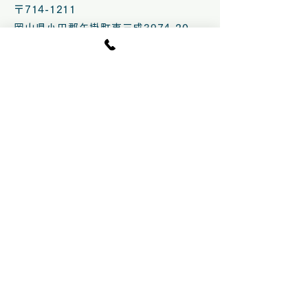
〒714-1211
岡山県小田郡矢掛町東三成3974-20
TEL.0866-83-3423
FAX.0866-83-3451
営業時間 9：00～17：00
水曜 定休
臨時休業の場合あり
​駐車場 100台
© 2020 by fruittopia
営業時間 10：00～15:30.LO
（CLOSE 16：00）
土日祝のみ10 ：00〜16:00 .LO
(CLOSE 16:30）
時季により変更の場合あり