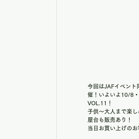
今回はJAFイベン
催！いよいよ10/8
VOL.11！
子供～大人まで楽し
屋台も販売あり！
当日お買い上げのお