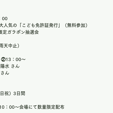
：00
大人気の「こども免許証発行」（無料参加）
ま限定ガラポン抽選会
雨天中止）
②13：00～
陽水 さん
 さん
（土日祝）3日間
10：00～会場にて数量限定配布