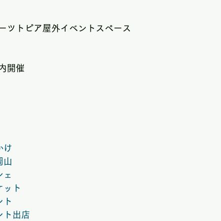
ーツトピア屋外イベントスペース
内開催
かけ
岡山
シェ
ケット
ント
ント出店