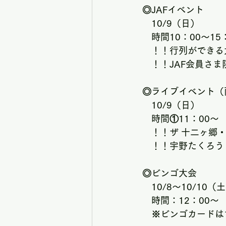
◎JAFイベント
　10/9（日）
　時間10：00～15
　！！行列ができる
　！！JAF会員さ
◎ライブイベント（
　10/9（日）
　時間①11：00～　
　！！ザ 十二ヶ郷・
　！！宇野たくろう
◎ビンゴ大会
　10/8～10/10
　時間：12：00～
　※ビンゴカードは