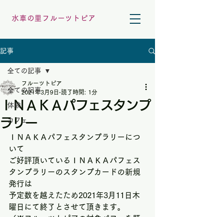
水車の里フルーツトピア
記事
全ての記事
フルーツトピア
全ての記事
2021年3月9日
読了時間: 1分
ＩＮＡＫＡパフェスタンプ
体験
ラリー
カフェ
ＩＮＡＫＡパフェスタンプラリーにつ
いて
ご好評頂いているＩＮＡＫＡパフェス
タンプラリーのスタンプカードの
新規
発行は
予定数を越えたため2021年3月11日木
曜日にて終了とさせて頂きます。