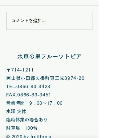
コメントを追加…
8/9(日)は矢掛フルーツ
7/5(日)は矢
トピアハンドメイドマル
トピアハンドメ
シェ夏休みスペシャル
シェ【七夕スぺ
水車の里フルーツトピア
VOL.58開催
ル】 VOL.５
〒714-1211
岡山県小田郡矢掛町東三成3974-20
TEL.0866-83-3423
FAX.0866-83-3451
営業時間 9：00～17：00
水曜 定休
臨時休業の場合あり
​駐車場 100台
© 2020 by fruittopia