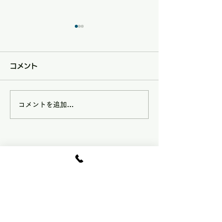
コメント
コメントを追加…
8/9(日)は矢掛フルーツ
7/5(日)は矢
トピアハンドメイドマル
トピアハンドメ
シェ夏休みスペシャル
シェ【七夕スぺ
水車の里フルーツトピア
VOL.58開催
ル】 VOL.５
〒714-1211
岡山県小田郡矢掛町東三成3974-20
TEL.0866-83-3423