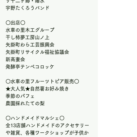
ザ十二ヶ郷・陽水
宇野たくろうバンド
〇出店〇
水車の里木工グループ
干し柿夢工房山ノ上
矢掛町わら工芸振興会
矢掛町リサイクル福祉協議会
新高妻会
発酵亭テンペコロッケ
〇水車の里フルーツトピア販売〇
★大人気★自然薯お好み焼き
季節のパフェ
農園採れたての梨
〇ハンドメイドマルシェ〇
全13店舗ハンドメイドのアクセサリー
や雑貨、各種ワークショップが子供か