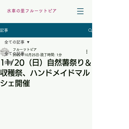
水車の里フルーツトピア
記事
全ての記事
フルーツトピア
全ての記事
2022年10月25日
読了時間: 1分
11/20（日）自然薯祭り＆
体験
収穫祭、ハンドメイドマル
カフェ
シェ開催