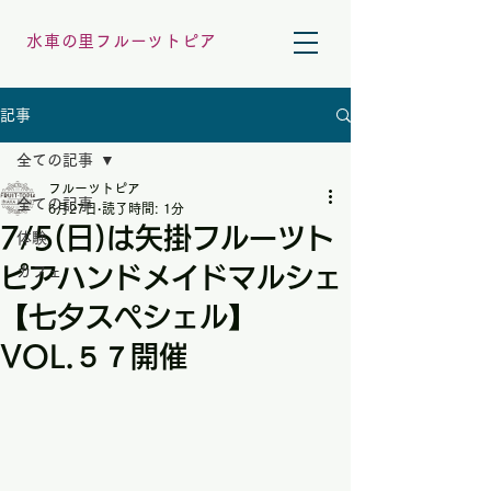
水車の里フルーツトピア
記事
全ての記事
フルーツトピア
全ての記事
6月27日
読了時間: 1分
7/5(日)は矢掛フルーツト
体験
ピアハンドメイドマルシェ
カフェ
【七夕スぺシェル】
VOL.５７開催