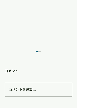
コメント
コメントを追加…
8/9(日)は矢掛フルーツ
5/17（日）はD
トピアハンドメイドマル
GOALS Collec