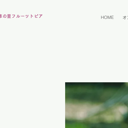
車の里フルーツトピア
HOME
オ