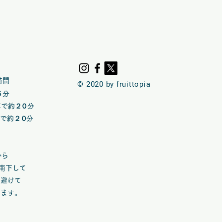
ers that they can buy from you
時間
© 2020 by fruittopia
５分
車で約
２０
​分
車で約
２０
​分​
※
から
て南下して
め避けて
します。