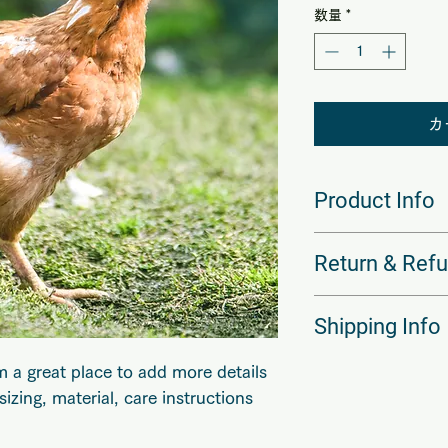
数量
*
カ
Product Info
I'm a product detail.
Return & Refu
information about you
care and cleaning ins
space to write what 
I’m a Return and Refu
Shipping Info
how your customers c
your customers know
dissatisfied with the
straightforward refun
I'm a shipping policy
m a great place to add more details 
way to build trust a
information about yo
zing, material, care instructions 
they can buy with co
and cost. Providing 
your shipping policy 