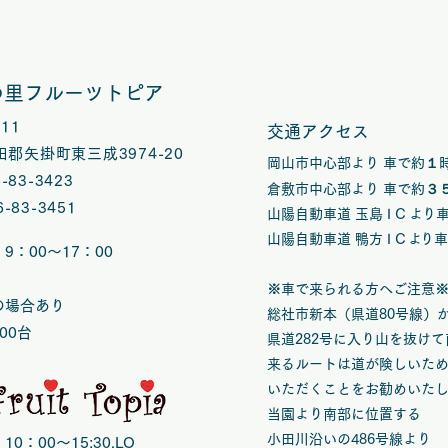
reassure your custom
with confidence.
の里フルーツトピア
1211
交通アクセス
郡矢掛町東三成3974-20
岡山市中心部より 車で約１
6-83-3423
倉敷市中心部より 車で約３
6-83-3451
山陽自動車道 玉島 I C
よ
り
山陽自動車道 鴨方 I C
よ
り
9：00～17：00
※車で来られる方へご注意
の場合あり
総社市新本（県道80号線）
00台
県道282号に入り山を抜け
来るルートは道が険しいた
いただくことをお勧めいた
当園より南部に位置する
小田川沿いの486号線より
0：00～15:30.LO