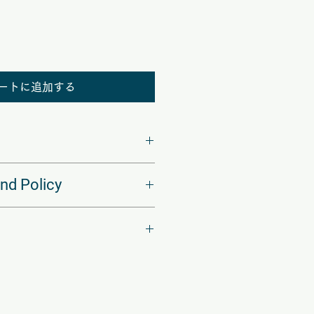
ートに追加する
 I'm a great place to add more
nd Policy
r product such as sizing, material,
tructions. This is also a great
makes this product special and
nd policy. I’m a great place to let
an benefit from this item.
 what to do in case they are
ir purchase. Having a
d or exchange policy is a great
. I'm a great place to add more
nd reassure your customers that
ur shipping methods, packaging
nfidence.
straightforward information about
is a great way to build trust and